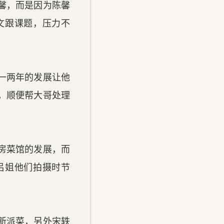
馨，而是因为陈馨
文跟课题，压力不
一两年的发展让他
，顺便帮大哥处理
房菜馆的发展，而
吕姐他们拍摄时节
新派菜，另外宋轶