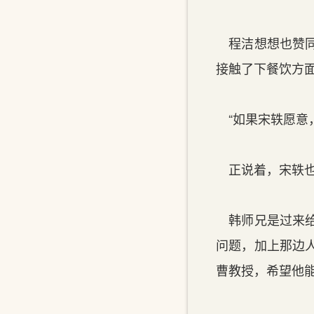
程洁想想也赞同
接触了下餐饮方
“如果宋轶愿意
正说着，宋轶也
韩师兄是过来给
问题，加上那边
曹教授，希望他