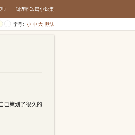
军师
阎连科短篇小说集
字号：
小
中
大
默认
。
自己策划了很久的