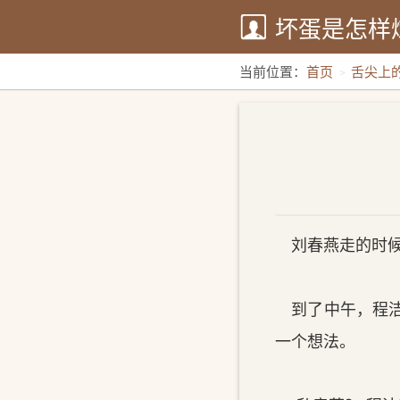
坏蛋是怎样
当前位置：
首页
舌尖上
刘春燕走的时候
到了中午，程洁
一个想法。