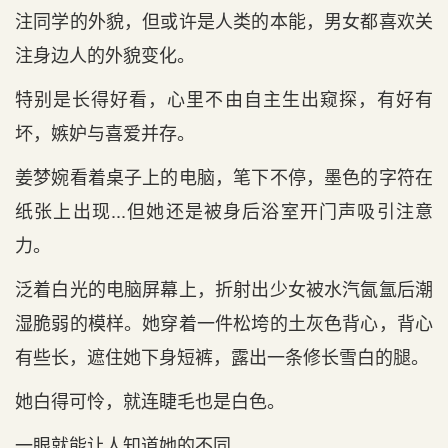
注同学的外貌，但或许是人类的本能，男女都喜欢关
注身边人的外貌变化。
特别是长得好看，心里不由自主生出窥探，有好有
坏，嫉妒与喜爱并存。
姜梦婉看着桌子上的电脑，笔下不停，墨色的字符在
纸张上出现...但她还是被身后浴室开门声吸引注意
力。
泛着白光的电脑屏幕上，折射出少女被水汽氤氲后潮
湿脆弱的模样。她穿着一件松垮的土灰色背心，背心
有些长，遮住她下身短裤，露出一条修长雪白的腿。
她白得可怜，就连睫毛也是白色。
一眼就能让人知道她的不同。