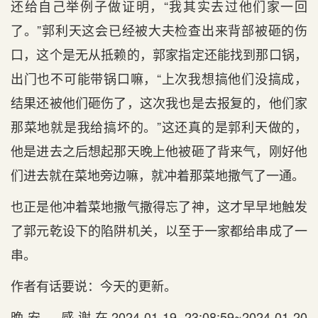
还给自己举例子做证明，“我其实去过他们家一回
了。”郭利天这会已经被大夫检查出来背部被砸的伤
口，这个是无从抵赖的，郭家指定还能找到那口锅，
出门也不可能带锅口嘛，“上次我想搞他们没搞成，
结果还被他们砸伤了，这次我也是去报复的，他们家
那菜地就是我给搞坏的。”这还真的是郭利天做的，
他是进去之后想起那天晚上他被砸了背来气，刚好他
们进去就在菜地旁边嘛，就冲着那菜地撒气了一通。
也正是他冲着菜地撒气撒得忘了神，这才早早地触发
了郭元乾设下的陷阱机关，以至于一家都给串成了一
串。
作者有话要说：今天的更新。
晚安。感谢在2024-01-19 23:08:59~2024-01-20