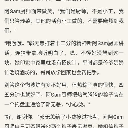
阿Sam厨师面带微笑，“我们是厨师，不是小工，我
们只管炒菜，其他的活有小工做的，不需要麻烦到我
们。”
“哦哦哦。”郭无恙打着十二分的精神听阿Sam厨师讲
话，连猜带蒙地听明白了，嗯，不怪她没想到这一
块，她印象中家里就没有招伙计，平时都是爷爷奶奶
忙活烧酒坊的，哥哥放学回家也会帮把手。
别管这个微波炉有多不好用，但热粽子真的很快，四
五分钟也就好了，阿Sam厨师把热气腾腾的粽子装在
一个托盘里递给了郭无恙，“小心烫。”
“好，谢谢你。”郭无恙给了小费接过托盘，问阿Sam
厨师自己可否赠送他两个粽子表示谢意，她相信粽子