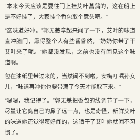
“本来今天应该是要往门上挂艾叶菖蒲的，这在船上
是不好挂了，大家挂个香包取个意头吧。”
“这味道好冲。”郭无恙拿起来闻了一下，艾叶的味道
直冲脑门，熏得整个人有些昏昏然，“奶奶你带了干
艾叶来了呢。”她都没发现，之前也没有闻见这个味
道啊。
包在油纸里带过来的，当然闻不到啦，安梅叮嘱孙女
儿，“味道再冲你也要带满了今天才能取下来。”
“嗯嗯，我记得了。”郭无恙把香包的线调节了一下，
尽量让它离自己的鼻子远一点，也是奇怪，新鲜艾叶
的味道她还觉得蛮好闻的，这晒干了艾叶她就闻不习
惯了。