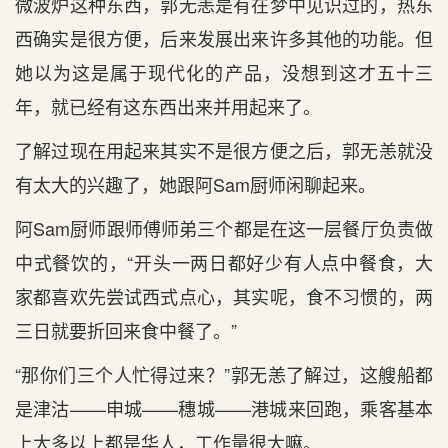
微波炉这种东西，郭无恙是有在梦中见识过的，热东
西确实是很方便，后来发展出来许多其他的功能。但
她以为这是属于现代化的产品，没想到这才五十三
年，就已经有这东西出来并用起来了。
了解过现在用起来其实不是很方便之后，郭无恙就没
有太大的兴趣了，她跟阿Sam厨师闲聊起来。
阿Sam厨师跟师傅师弟三个都是在这一层餐厅负责做
中式餐饮的，“开头一两日都好少有人点中餐食，大
家都喜欢先尝试西式点心，其实呢，食不习惯的，两
三日就要折回来食中餐了。”
“那你们三个人忙得过来？”郭无恙了解过，这艘船都
是津沽——申城——穗城——港城来回跑，乘客基本
上大多以上都是华人，工作量很大嘛。