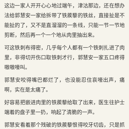
这边一家人开开心心地过端午，津沽那边，还在想办
法给郭慧安一家给拆带了铁蒺藜的铁丝，直接扯是不
能扯的了，又不是直溜溜的一条线，只能一节一节地
剪断，然后再一个一个地从肉里抽出来。
可这铁刺布得密，几乎每个人都有一个铁刺扎进了肉
里，非得切开伤口取铁刺才行，郭慧安一家五口疼得
嗷嗷嚎叫。
郭慧安咬得嘴巴都烂了，也没能忍住哀嚎出声，痛
啊，实在是太痛了。
好容易把嵌进肉里的铁蒺藜给取了出来，医生往护士
端着的盘子里一扔，响起了清脆的一声。
郭慧安看着那个残破的铁蒺藜恨得咬牙切齿，只是抓