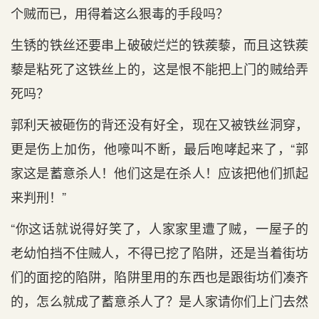
个贼而已，用得着这么狠毒的手段吗？
生锈的铁丝还要串上破破烂烂的铁蒺藜，而且这铁蒺
藜是粘死了这铁丝上的，这是恨不能把上门的贼给弄
死吗？
郭利天被砸伤的背还没有好全，现在又被铁丝洞穿，
更是伤上加伤，他嚎叫不断，最后咆哮起来了，“郭
家这是蓄意杀人！他们这是在杀人！应该把他们抓起
来判刑！”
“你这话就说得好笑了，人家家里遭了贼，一屋子的
老幼怕挡不住贼人，不得已挖了陷阱，还是当着街坊
们的面挖的陷阱，陷阱里用的东西也是跟街坊们凑齐
的，怎么就成了蓄意杀人了？是人家请你们上门去然