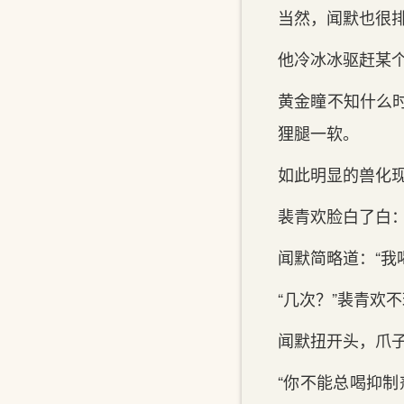
当然，闻默也很
他冷冰冰驱赶某个
黄金瞳不知什么
狸腿一软。
如此明显的兽化
裴青欢脸白了白：
闻默简略道：“我
“几次？”裴青欢
闻默扭开头，爪
“你不能总喝抑