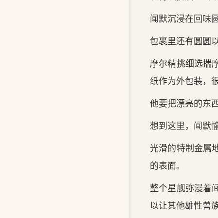
闻默沉浸在回味圆
包裹里还有圆圆
摩尔精挑细选揣
纸作为外包装，
他要把漂亮的东
想到这里，闻默
光滑的特制金属
的表面。
整个星舰弥漫着
以让其他雄性兽