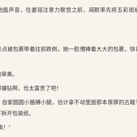
地面声音，在姜瑶注意力察觉之前，闻默率先将五彩斑
差点被包裹带着往前跌倒。她一脸懵捧着大大的包裹，快
。
的审美。
都镶钻啊，也太富贵了吧！
，自家圆圆小胳膊小腿，估计拿不动里面那本厚厚的古籍
下拆开包装纸。
诶！”