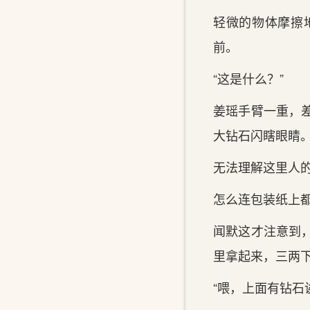
轻微的物体摩擦
前。
“这是什么？”
姜瑶手臂一重，
大钻石闪瞎眼睛
无法理解这里人
怎么连包装纸上
闻默这才注意到
里拿起来，三两
“喂，上面有钻石