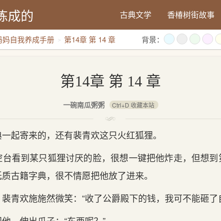
炼成的
古典文学
香椿树街故事
妈妈自我养成手册
第14章 第 14 章
背景：
第14章 第 14 章
一碗南瓜粥粥
Ctrl+D 收藏本站
典一起寄来的，还有裴青欢这只火红狐狸。
控台看到某只狐狸讨厌的脸，很想一键把他炸走，但想到
纸质古籍字典，很不情愿把他放了进来。
裴青欢施施然微笑：“收了公爵殿下的钱，我可不能砸了
他，伸出爪子：“东西呢？”