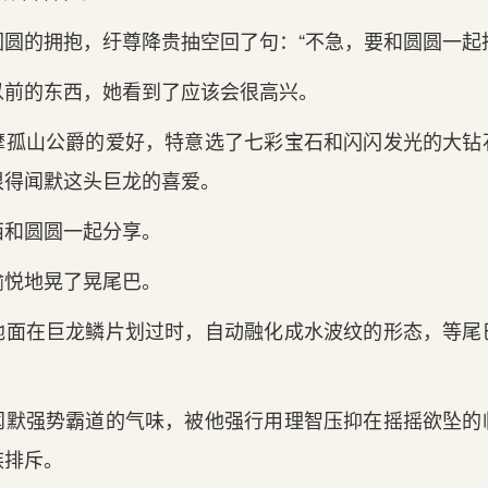
圆的拥抱，纡尊降贵抽空回了句：“不急，要和圆圆一起
以前的东西，她看到了应该会很高兴。
摩孤山公爵的爱好，特意选了七彩宝石和闪闪发光的大钻
很得闻默这头巨龙的喜爱。
西和圆圆一起分享。
愉悦地晃了晃尾巴。
地面在巨龙鳞片划过时，自动融化成水波纹的形态，等尾
闻默强势霸道的气味，被他强行用理智压抑在摇摇欲坠的
族排斥。