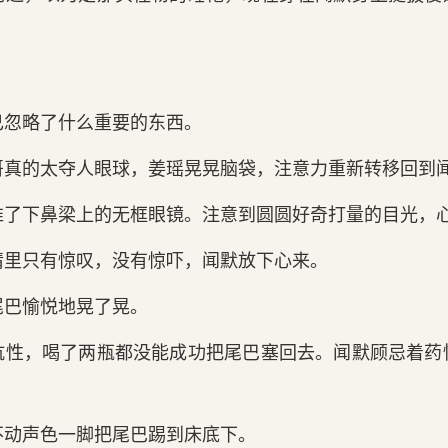
己忽略了什么重要的东西。
哥真的太夺人眼球，姜瑶晃晃脑袋，注意力重新转移回到
推了下鼻梁上的无框眼镜。注意到圆圆好奇打量的目光，
睛里只有惊叹，没有惊吓，闻默放下心来。
尾巴愉悦地晃了晃。
抗性，喝了两瓶都没能成功把尾巴塞回去。闻默顾忌着药
不动声色一脚把尾巴踢到床底下。