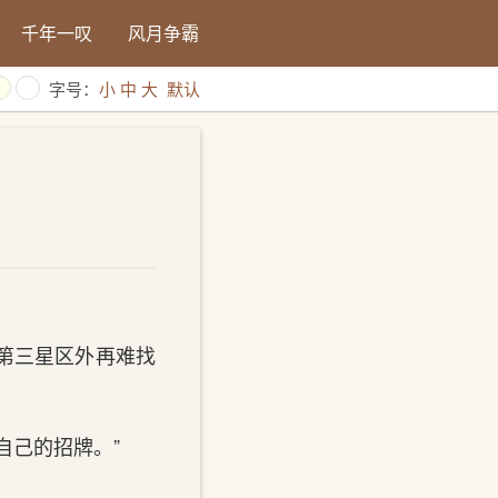
千年一叹
风月争霸
字号：
小
中
大
默认
第三星区外再难找
自己的招牌。”