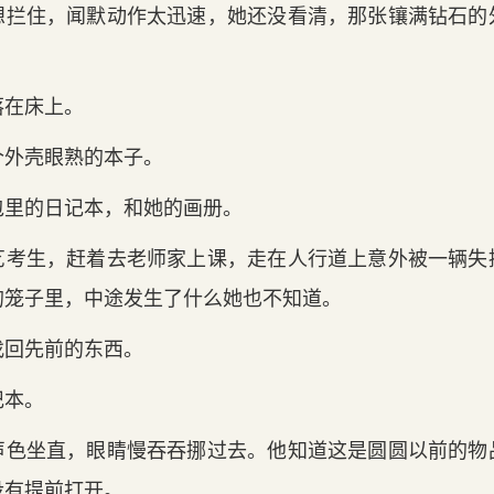
想拦住，闻默动作太迅速，她还没看清，那张镶满钻石的
落在床上。
个外壳眼熟的本子。
包里的日记本，和她的画册。
艺考生，赶着去老师家上课，走在人行道上意外被一辆失
的笼子里，中途发生了什么她也不知道。
找回先前的东西。
记本。
声色坐直，眼睛慢吞吞挪过去。他知道这是圆圆以前的物
没有提前打开。