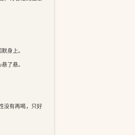
闻默身上。
心悬了悬。
性没有再喝，只好