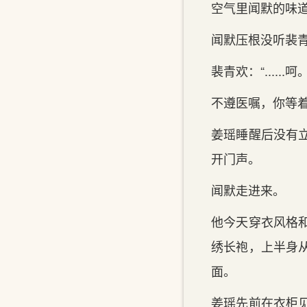
空气里闻默的味
闻默压根没听裴青
裴青欢：“......呵。
不遵医嘱，你等
姜瑶睡醒后没有
开门声。
闻默走进来。
他今天穿衣风格
绣长袍，上半身
面。
姜瑶先前在衣柜