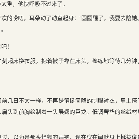
道太重，他快呼吸不过来了。
欢的唠叨，耳朵动了动直起身：“圆圆醒了，我要去陪她
”
着吧！
立刻起床换衣服，抱着被子靠在床头，熟练地等待几分钟
和前几日不太一样，不再是笔挺简略的制服衬衣，肩上搭
从肩头到前胸绘制着一头展翅的巨龙。低调奢华的丝绒材
见过，以为是那头怪物的睡袍，现在穿在闻默身上挺拔俊