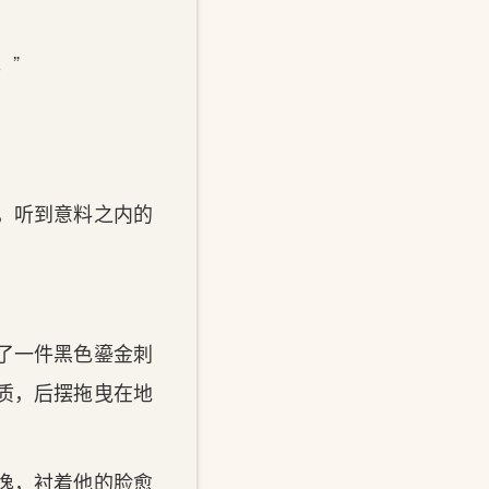
。”
，听到意料之内的
了一件黑色鎏金刺
质，后摆拖曳在地
逸，衬着他的脸愈