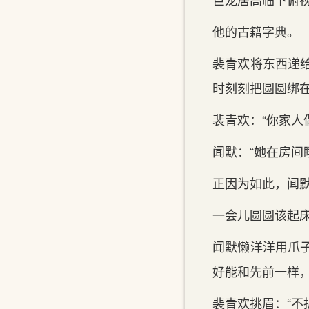
他的古籍字典。
裴青欢将东西递
时刻刻把圆圆绑
裴青欢：“你家人
闻默：“她在房间
正因为如此，闻
一会儿圆圆该起
闻默懒洋洋用爪
好能和先前一样
裴青欢挑眉：“不