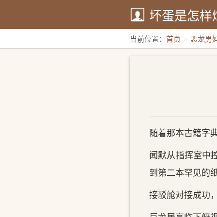
坏蛋是怎样
当前位置：
首页
恶龙男
随着那本古籍字
闻默从指挥室中
到第二本罕见的
接驳舱对接成功，
巨龙居高临下俯视