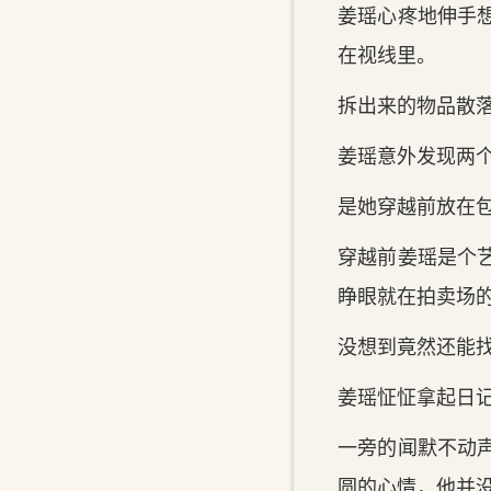
姜瑶心疼地伸手
在视线里。
拆出来的物品散
姜瑶意外发现两
是她穿越前放在
穿越前姜瑶是个
睁眼就在拍卖场
没想到竟然还能
姜瑶怔怔拿起日
一旁的闻默不动
圆的心情，他并