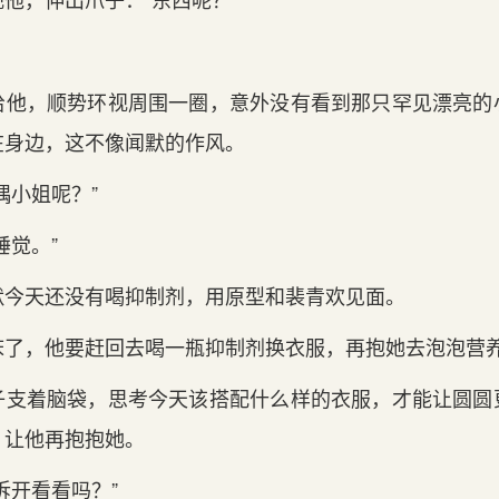
给他，顺势环视周围一圈，意外没有看到那只罕见漂亮的
在身边，这不像闻默的作风。
偶小姐呢？”
睡觉。”
默今天还没有喝抑制剂，用原型和裴青欢见面。
床了，他要赶回去喝一瓶抑制剂换衣服，再抱她去泡泡营
子支着脑袋，思考今天该搭配什么样的衣服，才能让圆圆
，让他再抱抱她。
拆开看看吗？”