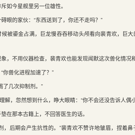
排斥如今星舰里另一位雄性。
碍眼的家伙：“东西送到了，你还不走吗？”
时候被鎏金占满，巨龙慢吞吞移动头颅看向裴青欢，巨大
现象，不用仪器检查，裴青欢也能发现闻默这次兽化情况
“你兽化进程加速了？”
喝了几次抑制剂。”
不理解，忽然想到什么，睁大眼睛：“你不会还没告诉人偶
子垫在那本古籍上，不回答医生的话。
制剂，后期会产生抗性的。”裴青欢不赞许地皱眉，捏着鼻