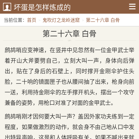
坏蛋是怎样炼成的
当前位置：
首页
鬼吹灯之龙岭迷窟
第二十六章 白骨
第二十六章 白骨
鹧鸪哨应变神速，在竖井中见忽然有一位金甲武士举
着开山大斧要劈自己，立刻大叫一声，身体向后弹
出，贴在了身后的石壁上，同时撑开金刚伞护住头
脸，二十响的镜面匣子也从腰间抽了出来，枪身向前
一送，利用持金刚伞的左手撑开机头，摆出一个攻守
兼备的姿势，用枪口对准了对面的金甲武士。
鹧鸪哨刚才因何要大叫一声？盖因外家功夫练到一定
程度，如果做激烈的动作，就会身不由己地从口中发
出特异声响，这是和人体呼吸有关，如果不喊出来就