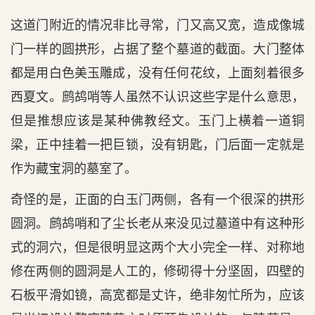
这道门附近的情况非比寻常，门又高又宽，造成像城
门一样的圆拱形，占据了整个墓道的截面。大门整体
都是用白色美玉雕成，没有任何花纹，上面刻着很多
西夏文。鹧鸪哨等人虽然不认识这些字是什么意思，
但是推想应该是某种佛教经文。玉门上横着一道铜
梁，正中挂着一把巨锁，没有钥匙，门后面一定就是
作为藏宝洞的墓室了。
奇怪的是，正面的白玉门两侧，各有一个很深的拱形
圆洞。鹧鸪哨和了尘长老从来没见过墓道中有这种形
式的洞穴，但是很明显这两个大小完全一样、对称地
修在两侧的圆洞是人工的，修砌得十分坚固，四壁的
石板平滑如镜，高宽都是丈许，绝非匆忙所为，应该