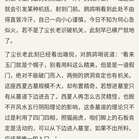
就会引发某种机括，射到门前。鹧鸪哨看到此处不由
得直冒冷汗，自己一向小心谨慎，今日不知为何心急
似火，若不是了尘长老识破机关，此刻早已横尸就地
了。
了尘长老此刻已经看出端倪，对鹧鸪哨说道：“看来
玉门就是个幌子，别看用料这么精美，但是是一道假
门，绝对不能破门而入，两侧的拱洞肯定也有机关。
这座西夏古墓规模不大，却布置精奇，若想进墓室只
有从墓道下边进去了。西夏人再怎么古灵精怪，也脱
不开风水五行阴阳理论的影响，这条墓道的理论只不
过是利用了四门四相，照猫画虎，咱们脚上的石板肯
定是活动的，可以从下边进入墓室，如果不出所料，
应该是唯一的入口。”