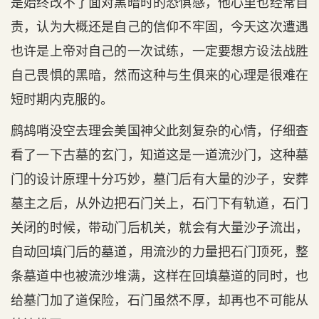
是始终改不了面对黑暗时的恐惧感，他心里也经常自
责，认为大概还是自己的信仰不牢固，今天这次遭遇
也许是上帝对自己的一次试练，一定要想方设法战胜
自己畏惧的黑暗，然而这种与生俱来的心理是很难在
短时期内克服的。
鹧鸪哨没空去理会美国神父此刻复杂的心情，仔细查
看了一下古墓的玄门，知道这是一道流沙门，这种墓
门的设计原理十分巧妙，墓门后有大量的沙子，安葬
墓主之后，从外边把石门关上，石门下有轨道，石门
关闭的时候，带动门后机关，就会有大量沙子流出，
自动回填门后的墓道，用流沙的力量把石门顶死，整
条墓道中也被流沙堆满，这样在回填墓道的同时，也
给墓门加了道保险，石门虽然不厚，却再也不可能从