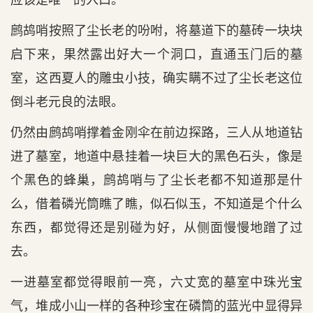
鹧鸪哨按照了尘长老的吩咐，将墓道下的墓砖一块块
启下来，果然露出好大一个洞口，直通玉门后的墓
室，这西夏人的雕虫小技，确实瞒不过了尘长老这位
倒斗老元良的法眼。
仍然由鹧鸪哨撑着金刚伞在前边探路，三人从地道钻
进了墓室，地道中悬挂着一块巨大的黑色石头，像是
个黑色的蜂巢，鹧鸪哨与了尘长老都不知道那是什
么，借着磷光筒瞧了瞧，似石似玉，不知道是个什么
东西，都觉得还是别碰为好，从侧面慢慢地蹭了过
去。
一进墓室都觉得眼前一亮，六丈宽的墓室中珠光宝
气，堆成小山一样的各种珍宝在磷筒的蓝光中显得异