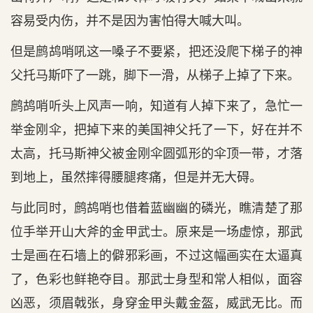
容易受内伤，并不是因为害怕得大喊大叫。
但是鹧鸪哨吼这一嗓子不要紧，把还没爬下梯子的神
父托马斯吓了一跳，脚下一滑，从梯子上掉了下来。
鹧鸪哨听头上风声一响，知道有人掉下来了，急忙一
举金刚伞，把掉下来的美国神父托了一下，好在并不
太高，托马斯神父被金刚伞圆弧形的伞顶一带，才落
到地上，虽然摔得腰腿疼痛，但是并无大碍。
与此同时，鹧鸪哨也借着蓝幽幽的磷光，瞧清楚了那
位手举开山大斧的金甲武士。原来是一场虚惊，那武
士是画在石墙上的僻邪彩画，不过这幅画实在太逼真
了，色彩也鲜艳夺目。那武士身型和常人相似，面容
凶恶，须眉戟张，身穿金甲头戴金盔，威武无比。而