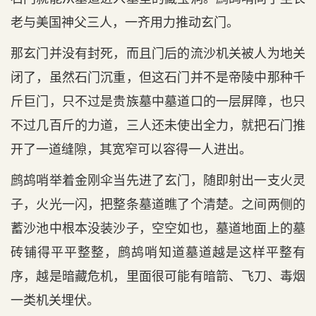
老与美国神父三人，一齐用力推动玄门。
那玄门并没有封死，而且门后的流沙机关被人为地关
闭了，虽然石门沉重，但这石门并不是帝陵中那种千
斤巨门，只不过是贵族墓中墓道口的一层屏障，也只
不过几百斤的力道，三人还未使出全力，就把石门推
开了一道缝隙，其宽窄可以容得一人进出。
鹧鸪哨举着金刚伞当先进了玄门，随即射出一支火灵
子，火光一闪，把整条墓道瞧了个清楚。之间两侧的
蓄沙池中根本没装沙子，空空如也，墓道地面上的墓
砖铺得平平整整，鹧鸪哨知道墓道越是这样平整有
序，越是暗藏危机，里面很可能有暗箭、飞刀、毒烟
一类机关埋伏。