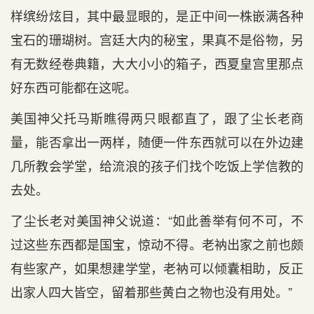
样缤纷炫目，其中最显眼的，是正中间一株嵌满各种
宝石的珊瑚树。宫廷大内的秘宝，果真不是俗物，另
有无数经卷典籍，大大小小的箱子，西夏皇宫里那点
好东西可能都在这呢。
美国神父托马斯瞧得两只眼都直了，跟了尘长老商
量，能否拿出一两样，随便一件东西就可以在外边建
几所教会学堂，给流浪的孩子们找个吃饭上学信教的
去处。
了尘长老对美国神父说道：“如此善举有何不可，不
过这些东西都是国宝，惊动不得。老衲出家之前也颇
有些家产，如果想建学堂，老衲可以倾囊相助，反正
出家人四大皆空，留着那些黄白之物也没有用处。”