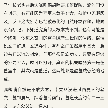
了尘长老也在后边嘱咐鹧鸪哨要加倍提防，流沙门没
有封死，有可能因为西夏人急于奔命，匆忙中无暇顾
及，反正这大佛寺已经被恶化的自然环境吞噬，地面
没有标记，不知道究竟的人根本找不到。也有可能是
个陷阱，令进入玄门的盗墓贼产生松懈的情绪。俗话
说玄门好进，玄道夺命，有些玄门虽然厚重巨大，后
边有石球流沙封堵，但那些都是笨功夫，只要有足够
的外力介入，就可以打开，真正的机关暗器第一是在
墓室中，其次就是墓道，这两处都是盗墓贼必经的地
点。
鹧鸪哨自然是不敢大意，毕竟从没进过西夏人的墓
穴，凝神屏气，踩着墓砖前行，墓道长度约有二十三
丈，尽头处又是一道大门。