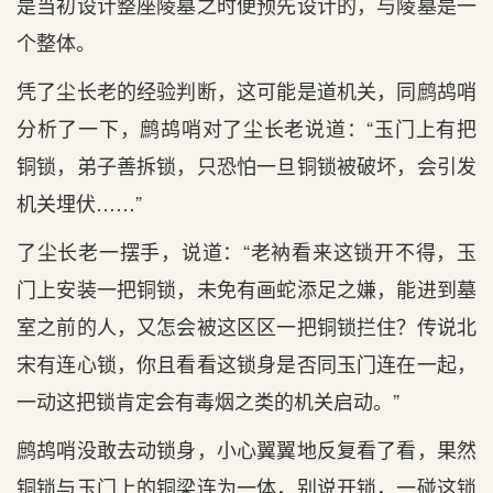
是当初设计整座陵墓之时便预先设计的，与陵墓是一
个整体。
凭了尘长老的经验判断，这可能是道机关，同鹧鸪哨
分析了一下，鹧鸪哨对了尘长老说道：“玉门上有把
铜锁，弟子善拆锁，只恐怕一旦铜锁被破坏，会引发
机关埋伏……”
了尘长老一摆手，说道：“老衲看来这锁开不得，玉
门上安装一把铜锁，未免有画蛇添足之嫌，能进到墓
室之前的人，又怎会被这区区一把铜锁拦住？传说北
宋有连心锁，你且看看这锁身是否同玉门连在一起，
一动这把锁肯定会有毒烟之类的机关启动。”
鹧鸪哨没敢去动锁身，小心翼翼地反复看了看，果然
铜锁与玉门上的铜梁连为一体，别说开锁，一碰这锁