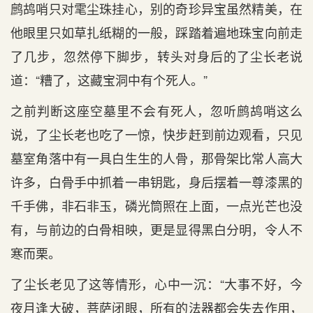
鹧鸪哨只对雮尘珠挂心，别的奇珍异宝虽然精美，在
他眼里只如草扎纸糊的一般，踩踏着遍地珠宝向前走
了几步，忽然停下脚步，转头对身后的了尘长老说
道：“糟了，这藏宝洞中有个死人。”
之前判断这座空墓里不会有死人，忽听鹧鸪哨这么
说，了尘长老也吃了一惊，快步赶到前边观看，只见
墓室角落中有一具白生生的人骨，那骨架比常人高大
许多，白骨手中抓着一串钥匙，身后摆着一尊漆黑的
千手佛，非石非玉，磷光筒照在上面，一点光芒也没
有，与前边的白骨相映，更是显得黑白分明，令人不
寒而栗。
了尘长老见了这等情形，心中一沉：“大事不好，今
夜月逢大破，菩萨闭眼，所有的法器都会失去作用，