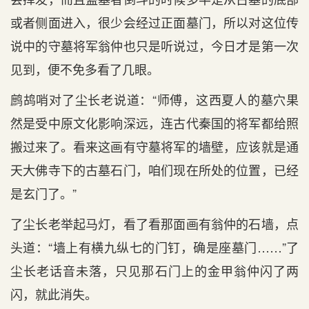
或者侧面进入，很少会经过正面墓门，所以对这位传
说中的守墓将军翁仲也只是听说过，今日才是第一次
见到，便不免多看了几眼。
鹧鸪哨对了尘长老说道：“师傅，这西夏人的墓穴果
然是受中原文化影响深远，连古代秦国的将军都给照
搬过来了。看来这画有守墓将军的墙壁，应该就是通
天大佛寺下的古墓石门，咱们现在所处的位置，已经
是玄门了。”
了尘长老举起马灯，看了看那面画有翁仲的石墙，点
头道：“墙上有横九纵七的门钉，确是座墓门……”了
尘长老话音未落，只见那石门上的金甲翁仲闪了两
闪，就此消失。