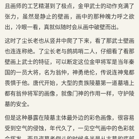
且画师的工艺精湛到了极点，金甲武士的动作充满了
张力，虽然是静止的壁画，画中的那种魄力呼之欲
出，冷眼一看，真就似随时会从画中破壁而出。
这时了尘长老也从竖井中爬了下来，看了那武士壁画
也连连称绝。了尘长老与鹧鸪哨二人，仔细看了看那
壁画上武士的特征，可以断定这位金甲将军是当年秦
国的一员大将，名为翁仲，神勇绝伦，传说连神鬼都
畏惧于他。唐代开始，大型的贵族陵墓第一道墓墙上
都有翁仲将军的画像，就像门神的作用一样，守护陵
墓的安全。
但是这种暴露在陵墓主体最外边的彩色画像，很容易
受到空气的侵蚀，年代久了，一见空气画中的色彩就
会挥发，而且盗墓者倒斗的时候多半是从古墓的底部