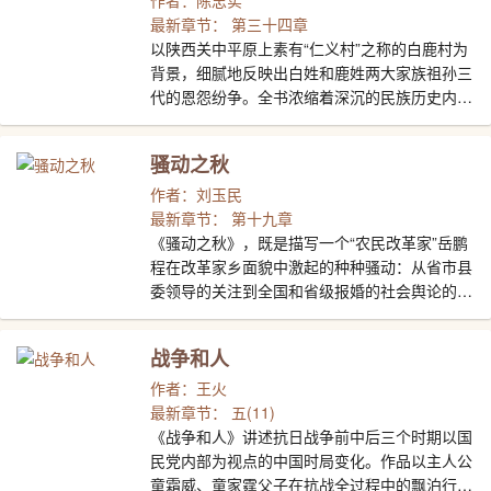
作者：陈忠实
史穿透力和艺术感染力。
下。作为全书的大结局，本卷在继续保留和发扬
最新章节： 第三十四章
前两部的基础上，结构更加开阔色彩更加斑斓，
以陕西关中平原上素有“仁义村”之称的白鹿村为
情节更加绘纭。其中正义与邪恶、卑鄙与崇高、
背景，细腻地反映出白姓和鹿姓两大家族祖孙三
野心与情欲、征服与反抗、腐朽与新生等种种人
代的恩怨纷争。全书浓缩着深沉的民族历史内
性也揭示得更加充分和彻底，使人沉浸于丰厚的
涵，有令人震撼的真实感和厚重的史诗风格。
艺术享受的同时，还可以从“士”（知识分子阶
1993年6月出版后，其畅销和广受海内外读者赞
骚动之秋
层）作为文化守护者的职责和命运中，获得更深
赏欢迎的程度为中国当代文学作品所罕见。
的感悟和思考。
1997年荣获中国长篇小说最高荣誉———第四
作者：刘玉民
届茅盾文学奖。后被改编成同名话剧、电影等多
最新章节： 第十九章
种形式。
《骚动之秋》，既是描写一个“农民改革家”岳鹏
程在改革家乡面貌中激起的种种骚动：从省市县
委领导的关注到全国和省级报婚的社会舆论的宣
传，从李龙山的古老传说到李王庙后殿的碑碣上
刻下岳鹏程和大桑园的名字……但同时，也着重
战争和人
写了岳鹏程内心的种种骚动，他和儿子羸官在改
革中不同的见解的矛盾引起的父子冲突；他和秋
作者：王火
玲的感情导致与妻子的冲突和家庭矛盾的尖锐
最新章节： 五(11)
化；他在改革中处理问题的大胆、果断、魄力、
《战争和人》讲述抗日战争前中后三个时期以国
远见等等，的确使乡镇企业有了较大发展，然而
民党内部为视点的中国时局变化。作品以主人公
又的确在商品经济的冲击下，受到不正的社会风
童霜威、童家霆父子在抗战全过程中的飘泊行踪