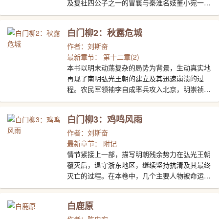
及复社四公子之一的冒襄与秦淮名妓董小宛一波
三折的爱情纠葛，竟同权臣暗中进行政治交易，
为“阉党”余孽开脱，使江南的政治、社党的争
白门柳2：秋露危城
斗、内讧更显波诡云谲。小说通过当时的一批知
识分子，即所谓“士”这一阶层的性格状态，以及
作者：刘斯奋
上至朝中权贵下至秦淮汩院、江南市井，再现了
最新章节： 第十二章(2)
我国十七世纪中叶尖锐复杂的社会矛盾，展示了
本书以明末动荡复杂的局势为背景，生动真实地
一幅奢华腐朽走向哀败孕育新生的末世画卷。作
再现了南明弘光王朝的建立及其迅速崩溃的过
品无论是写历史人物生活情怀，还是金粉江南民
程。农民军领袖李自成率兵攻入北京，明崇祯的
情风俗，都细腻传神、绘声绘色、新意迭出。
突然灭亡给江南造成了冲击和极度混乱。为江南
半壁河山，拥立新君，以史可法为首的东林集团
白门柳3：鸡鸣风雨
与以马士英为首的政治势力展开较量。政权内部
的矛盾日趋尖锐，各派斗争惊心动魄，甚至爆发
作者：刘斯奋
内战危机，直至清兵一举南下。作品通过对黄宗
最新章节： 附记
羲、陈贞慧、史可法、钱谦益、柳如是、董小宛
情节紧接上一部，描写明朝残余势力在弘光王朝
等一系列著名人物的命运、性格变化的描写，以
覆灭后，退守浙东地区，继续坚持抗清及其最终
姿采纷呈的运笔多层次、多角度地展现了一幅场
灭亡的过程。在本卷中，几个主要人物被命运驱
景辽阔、人物众多的历史长卷，其中既有政治场
上了不同的道路。黄宗羲毅然参加义军从事武装
中严酷的正邪之战、社党内部的恩怨纷争，又有
斗争；冒襄和董小宛成为颠沛流离的难民；钱谦
白鹿原
秦淮两岸男女在乱世中的感情纠葛，交织成一曲
益投降北上，柳如是则独自留在南京，各自经历
波澜壮阔、悲风四起的末世挽歌，具有极强的历
了种种艰难曲折，最终又集结在抗清的旗帜之