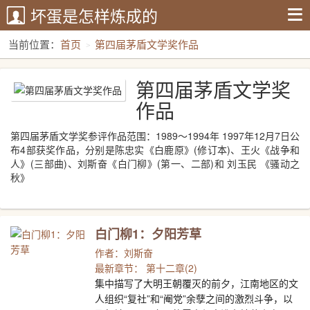
坏蛋是怎样炼成的
当前位置：
首页
第四届茅盾文学奖作品
第四届茅盾文学奖
作品
第四届茅盾文学奖参评作品范围：1989～1994年 1997年12月7日公
布4部获奖作品，分别是陈忠实《白鹿原》(修订本)、王火《战争和
人》(三部曲)、刘斯奋《白门柳》(第一、二部)和 刘玉民 《骚动之
秋》
白门柳1：夕阳芳草
作者：刘斯奋
最新章节： 第十二章(2)
集中描写了大明王朝覆灭的前夕，江南地区的文
人组织“复社”和“阉党”余孽之间的激烈斗争，以