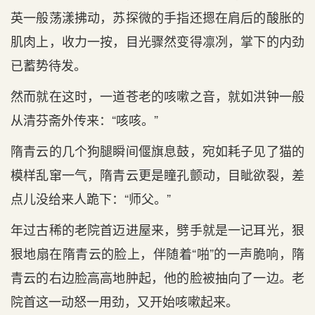
英一般荡漾拂动，苏探微的手指还摁在肩后的酸胀的
肌肉上，收力一按，目光骤然变得凛冽，掌下的内劲
已蓄势待发。
然而就在这时，一道苍老的咳嗽之音，就如洪钟一般
从清芬斋外传来：“咳咳。”
隋青云的几个狗腿瞬间偃旗息鼓，宛如耗子见了猫的
模样乱窜一气，隋青云更是瞳孔颤动，目眦欲裂，差
点儿没给来人跪下：“师父。”
年过古稀的老院首迈进屋来，劈手就是一记耳光，狠
狠地扇在隋青云的脸上，伴随着“啪”的一声脆响，隋
青云的右边脸高高地肿起，他的脸被抽向了一边。老
院首这一动怒一用劲，又开始咳嗽起来。