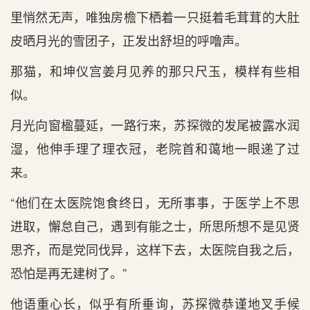
里悄然无声，唯独房檐下栖着一只挺着毛茸茸的大肚
皮晒月光的雪团子，正发出舒坦的呼噜声。
那猫，和坤仪宫姜月见养的那只尺玉，模样有些相
似。
月光向窗楹蔓延，一路行来，苏探微的发尾被露水润
湿，他伸手理了理衣冠，老院首和蔼地一眼递了过
来。
“他们在太医院饱食终日，无所事事，于医学上不思
进取，懈怠自己，遇到有能之士，所思所想不是见贤
思齐，而是党同伐异，这样下去，太医院自我之后，
恐怕是再无建树了。”
他语重心长，似乎有所垂询，苏探微恭谨地叉手候