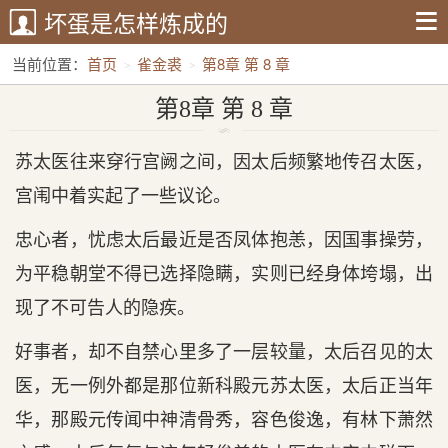
坏蛋是怎样炼成的
当前位置：
首页
雀金裘
第8章 第 8 章
第8章 第 8 章
苏太医往来穿行宫阙之间，因太后频繁地传召太医，
宫闱中着实起了一些议论。
忠心者，忧虑太后最近是否凤体抱恙，因国事操劳，
为平稳朝堂不得已选择隐瞒，实则已经身体垮塌，出
现了不可告人的隐疾。
好事者，却不自禁心里多了一层较量，太后召见的太
医，无一例外都是那位新科殿元苏太医，太后正当年
华，那殿元传闻中神清骨秀，容色俊逸，有林下萧然