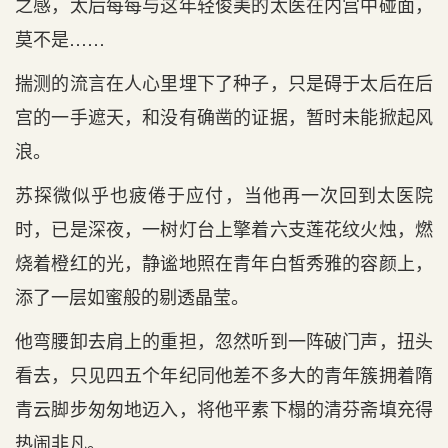
之感，太后每每与这年轻俊美的太医在内宫中碰面，
莫不是……
揣测的流言在人心里埋下了种子，只是碍于太后在后
宫的一手遮天，和没有确凿的证据，暂时未能掀起风
浪。
苏探微似乎也疲倦于应付，当他再一次回到太医院
时，已是深夜，一树灯台上擎着六支莲花纹火烛，燃
烧着橙红的光，静谧地照在青年白皙秀雅的容颜上，
添了一层如蜜般的剔透晶莹。
他弯腰卸去肩上的重担，忽然听到一阵破门声，扭头
看去，只见四五个年纪同他差不多大的青年簇拥着隋
青云脚步匆匆地迈入，将他平素下榻的清芬斋填充得
热闹非凡。