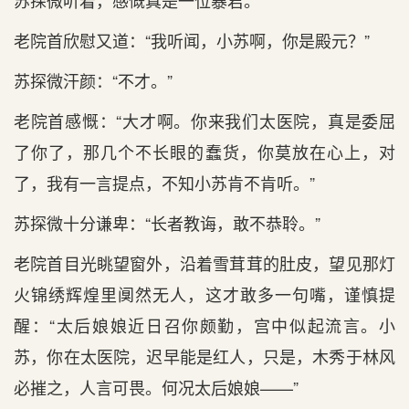
苏探微听着，感慨真是一位暴君。
老院首欣慰又道：“我听闻，小苏啊，你是殿元？”
苏探微汗颜：“不才。”
老院首感慨：“大才啊。你来我们太医院，真是委屈
了你了，那几个不长眼的蠢货，你莫放在心上，对
了，我有一言提点，不知小苏肯不肯听。”
苏探微十分谦卑：“长者教诲，敢不恭聆。”
老院首目光眺望窗外，沿着雪茸茸的肚皮，望见那灯
火锦绣辉煌里阒然无人，这才敢多一句嘴，谨慎提
醒：“太后娘娘近日召你颇勤，宫中似起流言。小
苏，你在太医院，迟早能是红人，只是，木秀于林风
必摧之，人言可畏。何况太后娘娘——”