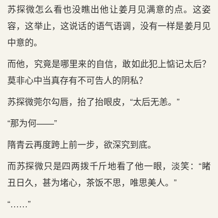
苏探微怎么看也没瞧出他让姜月见满意的点。这姿
容，这举止，这说话的语气语调，没有一样是姜月见
中意的。
而他，究竟是哪里来的自信，敢如此犯上惦记太后？
莫非心中当真存有不可告人的阴私？
苏探微莞尔勾唇，抬了抬眼皮，“太后无恙。”
“那为何——”
隋青云再度跨上前一步，欲深究到底。
而苏探微只是四两拨千斤地看了他一眼，淡笑：“睹
丑日久，甚为堵心，茶饭不思，唯思美人。”
“……”