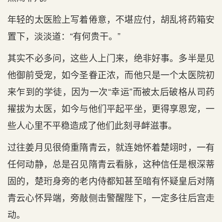
年轻的太医脸上写着倦意，不堪应付，胡乱将药箱安
置下，淡淡道：“有何贵干。”
其实不必多问，这些人上门来，绝非好事。多半是见
他御前受宠，如今圣眷正浓，而他只是一个太医院初
来乍到的学徒，因为一次“幸运”而被太后破格从司药
擢拔为太医，如今与他们平起平坐，更得享恩宠，一
些人心里不平稳造成了他们此刻寻衅滋事。
过往姜月见很倚重隋青云，就连她怀着楚翊时，一有
任何动静，总是召见隋青云看脉，这种信任是根深蒂
固的，楚珩身旁的老内侍都知甚至暗有怀疑皇后对隋
青云心怀异端，旁敲侧击警醒陛下，一定多往后宫走
动。