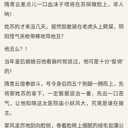
隋青云差点儿一口血沫子喷将在苏探微脸上，非人
呐！
姓苏的才来没几天，居然就敢骑在老虎头上屙屎，阴
阳怪气夹枪带棒地骂他丑？
他丑么？！
当年皇后娘娘召他看脉时就说过，他可是十分“俊俏”
的！
隋青云揎拳欲斗，号令身后四五个狗腿一拥而上，先
将那姓苏的拿下，一定狠狠惩治一番，先出一口恶
气，让他知晓这太医院庙小妖风大，究竟是谁在做
主。
掌风凌厉地刮向脸侧，卷着脸颊上细腻的绒毛如蒲公