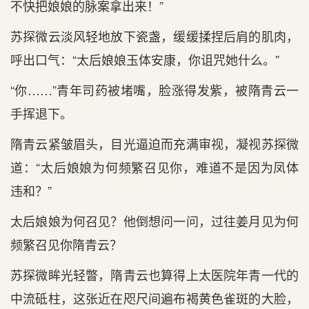
不快把娘娘的脉案拿出来！”
苏探微云淡风轻地放下瓷盏，缓缓揉捏后肩的肌肉，
呼出口气：“太后娘娘玉体安康，你诅咒她什么。”
“你……”青年司药被堵嘴，脸涨得发紫，被隋青云一
手挥退下。
隋青云紧皱眉头，目光逼迫而充满审视，凝视苏探微
道：“太后娘娘为何频繁召见你，难道不是因为凤体
违和？”
太后娘娘为何召见？他倒想问一问，过往姜月见为何
频繁召见你隋青云？
苏探微眸光轻瞥，隋青云也算得上太医院年青一代的
中流砥柱，这张近在咫尺间遍布褐黄色雀斑的大脸，