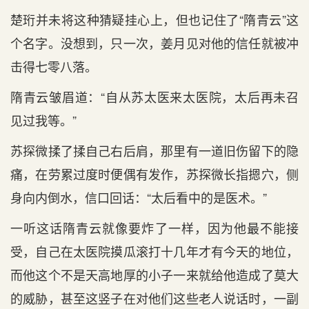
楚珩并未将这种猜疑挂心上，但也记住了“隋青云”这
个名字。没想到，只一次，姜月见对他的信任就被冲
击得七零八落。
隋青云皱眉道：“自从苏太医来太医院，太后再未召
见过我等。”
苏探微揉了揉自己右后肩，那里有一道旧伤留下的隐
痛，在劳累过度时便偶有发作，苏探微长指摁穴，侧
身向内倒水，信口回话：“太后看中的是医术。”
一听这话隋青云就像要炸了一样，因为他最不能接
受，自己在太医院摸瓜滚打十几年才有今天的地位，
而他这个不是天高地厚的小子一来就给他造成了莫大
的威胁，甚至这竖子在对他们这些老人说话时，一副