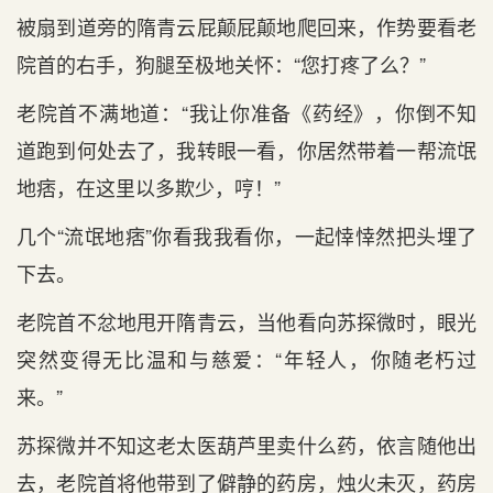
被扇到道旁的隋青云屁颠屁颠地爬回来，作势要看老
院首的右手，狗腿至极地关怀：“您打疼了么？”
老院首不满地道：“我让你准备《药经》，你倒不知
道跑到何处去了，我转眼一看，你居然带着一帮流氓
地痞，在这里以多欺少，哼！”
几个“流氓地痞”你看我我看你，一起悻悻然把头埋了
下去。
老院首不忿地甩开隋青云，当他看向苏探微时，眼光
突然变得无比温和与慈爱：“年轻人，你随老朽过
来。”
苏探微并不知这老太医葫芦里卖什么药，依言随他出
去，老院首将他带到了僻静的药房，烛火未灭，药房