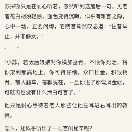
苏探微只是在耐心听着，忽然听到这最后一句，见老
者花白胡须轻颤，面色变得沉晦，似乎有难言之隐，
心中一动，正要问询，老院首蓦然叹息道：“往昔举
止，并非静女。”
“……”
“小苏，若太后娘娘对你横加垂青，不顾你死活，将
你架到那高地上，你可得仔细，众口铄金，积毁销
骨，前人翻车，覆辙犹在，一旦你进了那鸾凤金帐，
可就再也没有什么清白可言了。”
他只是耐心等待着老人那些让他左耳进右耳出的教
诲。
怎么，还似乎听出了一则宫闱秘辛呢？