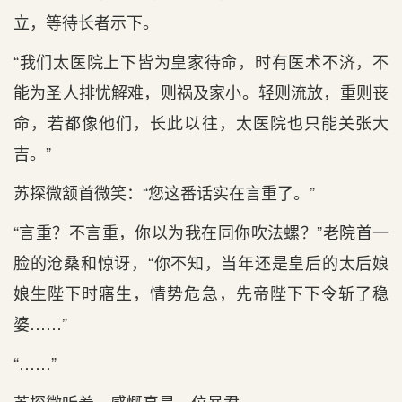
立，等待长者示下。
“我们太医院上下皆为皇家待命，时有医术不济，不
能为圣人排忧解难，则祸及家小。轻则流放，重则丧
命，若都像他们，长此以往，太医院也只能关张大
吉。”
苏探微颔首微笑：“您这番话实在言重了。”
“言重？不言重，你以为我在同你吹法螺？”老院首一
脸的沧桑和惊讶，“你不知，当年还是皇后的太后娘
娘生陛下时寤生，情势危急，先帝陛下下令斩了稳
婆……”
“……”