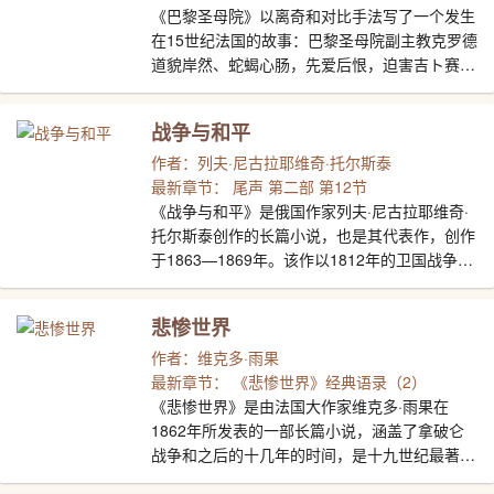
强。
《巴黎圣母院》以离奇和对比手法写了一个发生
在15世纪法国的故事：巴黎圣母院副主教克罗德
道貌岸然、蛇蝎心肠，先爱后恨，迫害吉ト赛女
郎埃斯梅拉达。面目丑陋、心地善良的敲钟人卡
西莫多为救女郎舍身。小说揭露了宗教的虚伪，
战争与和平
宣告禁欲主义的破产，歌颂了下层劳动人民的善
良、友爱、舍己为人，反映了雨果的人道主义思
作者：列夫·尼古拉耶维奇·托尔斯泰
想。
最新章节： 尾声 第二部 第12节
《战争与和平》是俄国作家列夫·尼古拉耶维奇·
托尔斯泰创作的长篇小说，也是其代表作，创作
于1863—1869年。该作以1812年的卫国战争为
中心，反映从1805到1820年间的重大历史事
件。以鲍尔康斯、别祖霍夫、罗斯托夫和库拉金
悲惨世界
四大贵族的经历为主线，在战争与和平的交替描
写中把众多的事件和人物串联起来。作者将“战
作者：维克多·雨果
争”与“和平”的两种生活、两条线索交叉描写，构
最新章节： 《悲惨世界》经典语录（2）
成一部百科全书式的壮阔史诗。《战争与和平》
《悲惨世界》是由法国大作家维克多·雨果在
的基本主题是肯定这次战争中俄国人民正义的抵
1862年所发表的一部长篇小说，涵盖了拿破仑
抗行动，赞扬俄国人民在战争中表现出来的爱国
战争和之后的十几年的时间，是十九世纪最著名
热情和英雄主义。但作品的基调是宗教仁爱思想
的小说之一。故事的主线围绕主人公土伦苦刑犯