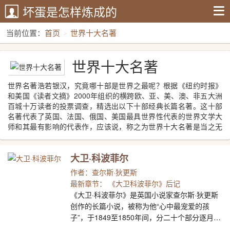
坏蛋是怎样炼成的
当前位置：
首页
世界十大名著
世界十大名著
世界名著浩若银汉，究竟哪十部是世界之最呢？根据《纽约时报》
和美国《读者文摘》2000年组织的横跨欧、亚、美、澳、非五大洲
百城十万读者的投票调查，精选出以下十部经典长篇名著。这十部
名著代表了英国、法国、俄国、美国最具世界性代表的世界文学大
师和其最有影响的代表作，应该说，称之为世界十大名著是当之无
愧的。
大卫·科波菲尔
作者：查尔斯·狄更斯
最新章节： 《大卫科波菲尔》后记
《大卫·科波菲尔》是英国小说家查尔斯·狄更斯
创作的长篇小说，被称为他“心中最宠爱的孩
子”，于1849至1850年间，分二十个部分逐月发
表。全书采用第一人称叙事，融进了作者本人的