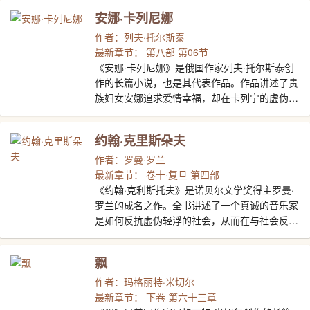
和人道主义，作家反对战争，对战争各方的受难
冉·阿让（JeanValjean）的个人经历，融进了法
安娜·卡列尼娜
并都给予了深切的同情。
国的历史、革命、战争、道德哲学、法律、正
义、宗教信仰。多次被改编演绎成影视作品。
作者：列夫·托尔斯泰
最新章节： 第八部 第06节
《安娜·卡列尼娜》是俄国作家列夫·托尔斯泰创
作的长篇小说，也是其代表作品。作品讲述了贵
族妇女安娜追求爱情幸福，却在卡列宁的虚伪、
渥伦斯基的冷漠和自私面前碰得头破血流，最终
落得卧轨自杀、陈尸车站的下场。庄园主列文反
约翰·克里斯朵夫
对土地私有制，抵制资本主义制度，同情贫苦农
民，却又无法摆脱贵族习气而陷入无法解脱的矛
作者：罗曼·罗兰
盾之中。矛盾的时期、矛盾的制度、矛盾的人
最新章节： 卷十·复旦 第四部
物、矛盾的心理，使全书在矛盾的漩涡中颠簸。
《约翰·克利斯托夫》是诺贝尔文学奖得主罗曼·
这部小说是新旧交替时期紧张惶恐的俄国社会的
罗兰的成名之作。全书讲述了一个真诚的音乐家
写照。该书通过女主人公安娜追求爱情悲剧，和
是如何反抗虚伪轻浮的社会，从而在与社会反动
列文在农村面临危机而进行的改革与探索这两条
势力的斗争中升华自己、完善自己的。同时这部
线索，描绘了俄国从莫斯科到外省乡村广阔而丰
小说又是一部音乐的史诗，作者用他对音乐精神
飘
富多彩的图景，先后描写了150多个人物，是一
的深刻理解，描述了病态堕落的艺术与健康奋进
部社会百科全书式的作品。
的音乐之间的斗争，歌颂了一种充满生命力的音
作者：玛格丽特·米切尔
乐理念。
最新章节： 下卷 第六十三章