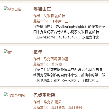
许多生活经历。小说讲述了主人公大卫从幼年至
呼啸山庄
中年的生活历程，以“我”的出生为源，将朋友的
真诚与阴暗、爱情的幼稚与冲动、婚姻的甜美与
作者：艾米莉·勃朗特
琐碎、家人的矛盾与和谐汇聚成一条溪流，在命
最新章节： 译本序 · 五
运的河床上缓缓流淌，最终融入宽容壮美的大
《呼啸山庄》（WutheringHeights）的作者是英
海。其间夹杂各色人物与机缘。语言诙谐风趣，
国十九世纪著名诗人和小说家艾米莉·勃朗特
展示了19世纪中叶英国的广阔画面，反映了狄更
（EmilyBronte，1818-1848）。这位女作家在
斯希望人间充满善良正义的理想。
世界上仅仅度过了三十年便默默无闻地离开了人
间。应该说，她首先是个诗人，写过一些极为深
童年
沉的抒情诗，包括叙事诗和短诗，有的已被选入
英国十九世纪及二十世纪中二十二位第一流的诗
作者：马克西姆·高尔基
人的诗选内。然而她唯一的一部小说《呼啸山
最新章节： 第32章
庄》却奠定了她在英国文学史以及世界文学史上
《童年》是前苏联作家马克西姆·高尔基以自身
的地位。她与《简爱》（JaneEyre）的作者夏
经历为原型创作的自传体小说三部曲中的第一部
洛蒂·勃朗特（CharlotteBronteD，1816-
（其他两部分别为《在人间》、《我的大
1855），和她们的小妹妹——《爱格尼斯·格
学》）。该作讲述了阿廖沙（高尔基的乳名）三
雷》（AgnesGrey）的作者安·勃朗特
岁到十岁这一时期的童年生活，生动地再现了19
巴黎圣母院
（AnneBronteD，1820-1849）号称勃朗特三姊
世纪七八十年代前苏联下层人民的生活状况，写
妹，在英国十九世纪文坛上焕发异彩。
出了高尔基对苦难的认识，对社会人生的独特见
作者：维克多·雨果
解，字里行间涌动着一股生生不息的热望与坚
最新章节： 经典语录，经典语句