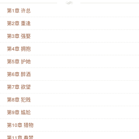
束,艾梨竟然成了全网攻击对象坏消息：身负巨债被网
第1章 许总
暴,很emo好消息：有帅哥助理许纪来主动签约而且怎么
也没想到,有一天会和他成为合约情侣,为躲避狗仔同居
第2章 重逢
还得练习吻戏技巧,在酒店里坐着全身发软,练习一次又
第3章 强娶
一次后来一天夜里,他们酒后睡在一起,他以指作笔轻轻
第4章 拥抱
描摹着艾梨沉酣的眉眼,轻声说：梨梨,我喜欢你。//奇怪
的是,小助理竟然可以呼风唤雨,每次都能安排到顶流的
第5章 护她
资源,她也在娱乐圈步步高升一次恋综主持人问：请问你
第6章 醉酒
什么时候开始喜欢他的？艾梨：我对男人没兴趣。她余
第7章 欲望
光瞥见观众席第四排那个男人,鸭舌帽遮挡了半张脸,只
第8章 犯贱
能看到他正勾唇冷笑着//她逐渐对助理动心,还写了张字
条：我好喜欢你。不过接下来,是无数的意外,包括他他
第9章 尴尬
是星城国际总裁徐宁尘,子承父业大权在握,而外界评价
第10章 猎物
褒贬不一纸醉金迷,终究抵不上市井烟火艾梨退圈回了县
第11章 春梦