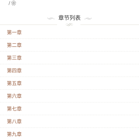
考，邓小可准备放弃工作，考研深造……相亲时邓小可
/ ❀
邂逅成熟、自信的“钻石优质男”郑海潮。海潮在小可职
章节列表
场失意时的悉心帮助使她重燃信心，小可也克服了海潮
与陈佳曾经的感情纠葛并与他相恋。不久，小可又面临
第一章
出国深造和维护爱情的抉择，是坚持自我？还是爱情至
第二章
上。
第三章
第四章
第五章
第六章
第七章
第八章
第九章