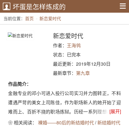
坏蛋是怎样炼成的
当前位置：
首页
新恋爱时代
新恋爱时代
作者：
王海鸰
状态：已完本
最近更新：2019年12月30日
最新章节：
第九章
作品简介：
金融专业的邓小可进入投行公司实习并力图转正，不料
遭遇严苛的美女上司陈佳，作为职场新人的她开始了迎
[展开]
难而上、百折不挠的职场炼狱。历经一系列理想与现实
的碰撞后，初始工作的盲目热情转变为对自身的冷静思
❀ 相关阅读：
裸婚——80后的新结婚时代
/
新结婚时代