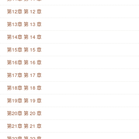
好。第二日,沈玦红着眼踢开房门,疯了般将江绾拖出房
间。他压着她,恶狠狠质问,本王后来明明给了你匕首,你
第12章 第 12 章
却仍选择陪他？江绾轻拢薄衫,抚平他眉心,笑得自甘堕
第13章 第 13 章
落,我与你不过互相利用罢了,难不成皇叔对我动心了？
第14章 第 14 章
——1、男主前期挺狗的,不喜慎入；2、看文就是消遣,
第15章 第 15 章
开心就好~——预收1《闺中娇色（双重生）》——【娇
柔美丽大小姐vs极具侵略的糙野将军】1.白臻臻从外祖
第16章 第 16 章
家回京,半路上被山匪掳去。京中都传她在匪窝待了三天
第17章 第 17 章
三夜,就算回来,恐也失了清白。果然,未出两日,白臻臻的
第18章 第 18 章
未婚夫家便来白府退了亲。他们说的都是自家儿子的错,
第19章 第 19 章
眼神却充满明晃晃的鄙夷。曾经的天上月,沦为京城贵族
少男少女们的笑话。她的丞相父亲虽对她视若掌珠,可耐
第20章 第 20 章
不住继母孙氏在枕边上眼药。为了府中其余几个庶女,决
第21章 第 21 章
定将她嫁给孙氏娘家一个不学无术的远房表哥。白臻臻
第22章 第 22 章