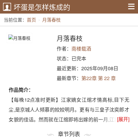
坏蛋是怎样炼成的
当前位置：
首页
月落春枝
月落春枝
作者：
南楼载酒
状态：已完本
最近更新：2025年09月08日
最新章节：
第22章 第 22 章
作品简介：
【每晚12点准时更新】江家嫡女江绾才情高标,目下无
尘,是京城人人倾慕的姣姣明月。更有与三皇子沈奕郎才
[展开]
女貌的佳话。然而就在江绾即将出嫁的前一月,江家被发
现通敌叛国,江绾畏罪自焚,死后亦成为人人唾骂的罪
章节列表