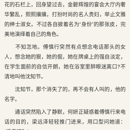
花的石栏上，回身望过去，金碧辉煌的宴会大厅内奢
华繁乱，熙熙攘攘，打扮时尚的名人贵妇，举止文雅
的绅士淑女。不过各自披着名为“身份”的那张皮，完
美地演绎着自己的角色。
不知怎地。傅慎行突然有点想念电话那头的女
人，想念她的狠，她的倔，她在牌桌上的强自淡定，
在学生面前的自信开朗，她在浴室里醉眼迷离口?不
清地叫他沈知节。
沈知节，那个消失了的，再不会有人叫的，他的
名字。
通话突然陷入了静默，何妍正疑惑着傅慎行来电
话的目的，梁远泽轻轻推门进来，用口型问她道：