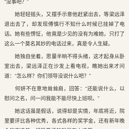
“没事吧？”
她轻轻摇头，又摆手示意他赶紧出去，等梁远泽
退出去了，却发现傅慎行不知什么时候已挂掉了电
话。她有些愣怔，他竟是少见的没有为难她，只打了
这么一个莫名其妙的电话过来，真是令人生疑。
她独自坐着，思量半晌不得头绪，这才起身从卧
室出去，梁远泽正在沙发上看电视，瞧她出来才问
道：“怎么样？你们领导没说什么吧？”
何妍不在意地耸耸肩，回答：“还能说什么，以
慰问之名，问一问我能不能尽快上班呗。”
她这话虽是假话，说得却是实情，年底将近，院
里要评比各种优秀，各式各样的奖学金，还有新年晚