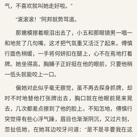
气，不喜欢就叫她走好啦。”
“滚滚滚！”阿邦就势骂道。
那嫩模擦着眼泪出去了，小五和那眼镜男一唱一
和地贫了几句嘴，这才把气氛重又活泛了起来。傅慎
行面色稍缓，一手将何妍扣在腿上，心不在焉地打着
牌。她坐得高，胸脯子正好挺在他的眼前，只要他稍
一低头就能咬上一口。
偏她对此似乎毫无察觉，虽不再去探身抓牌，却
时不时地替他打张牌出去，胸口就在他眼前晃来晃
去，几次都差点擦到了他的脸上。不知怎地，傅慎行
突觉得有些心浮气躁，眉目也渐渐阴沉，又过片刻，
忽扯低她，在她耳边咬牙问道：“是不是非要我在这