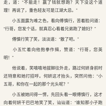
走，道：“不能走！赢了钱就想跑？天下没这个道
理！再说了，重色轻友可是江湖大忌。”
小五面露为难之色，看向傅慎行，苦着脸问道：
“行哥，您发个话，就真忍心看着兄弟跑了媳妇？”
傅慎行笑了笑，淡淡道：“散了吧。”
小五忙着向他抱拳作揖，赞道：“行哥，您英
明！”
他说着，笑嘻嘻地拔脚往外走，路过何妍身前时
还特意和她打招呼。何妍这才抬头，突然问他：“小
五哥，和你在一起的那个光头呢？”
小五被她问得一愣，先回头看一眼傅慎行，这才
向着何妍干巴巴地笑了笑，讪讪道：“谁知那小子跑