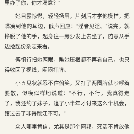
里办了你，你才满意？”
她目露惊愕，轻轻扬眉，片刻后才学他模样，把
嘴凑到他的耳边，低声回应：“淫者见淫。”说完，就
挣脱了他的手，起身往一旁沙发上去坐了，随意从手
边捡起份杂志来看。
傅慎行扫她两眼，瞧她压根都不再看自己，也只
得收回了视线，闷闷打牌。
小五见状就忍不住偷笑，又打了两圈牌就吵呼着
要散，似模似样地说道：“不行，不行，我真得走
了，我还约了妹子，追了小半年才讨来这么个机会，
错过去了非得跳江不可。”
众人哪里肯信，尤其是那个阿邦，死活不肯放他