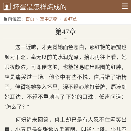
坏蛋是怎样炼成的
当前位置：
首页
掌中之物
第47章
第47章
这一近瞧，才更觉她面色苍白，那红艳的唇瓣也
颇为干涩。毫无以前的水润光泽，抬眼再往上看，她
眼妆颇浓，可即便这般，也能轻易瞧出眼圈的红肿，
应是痛哭过一场。他心中有些不悦，往后错了错椅
子，伸臂将她揽入怀里，漫不经心地打着牌，唇凑到
她耳边，不轻不重地叼了下她的耳珠。低声问道：
“怎么了？”
何妍尚未回答，桌上却已是有人忍不住闷笑出
声，小五更是夸张地以手遮眼，叫道：“哥。少儿不