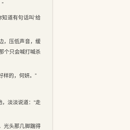
”
知道有句话叫‘给
边，压低声音，缓
那个只会喊打喊杀
样的，何妍。”
，淡淡说道：“走
。光头那几脚踹得