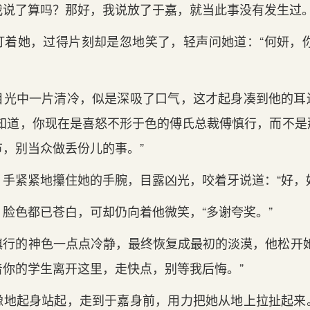
我说了算吗？那好，我说放了于嘉，就当此事没有发生过。
她，过得片刻却是忽地笑了，轻声问她道：“何妍，你
中一片清冷，似是深吸了口气，这才起身凑到他的耳
要知道，你现在是喜怒不形于色的傅氏总裁傅慎行，而不是
，别当众做丢份儿的事。”
紧紧地攥住她的手腕，目露凶光，咬着牙说道：“好，好
色都已苍白，可却仍向着他微笑，“多谢夸奖。”
的神色一点点冷静，最终恢复成最初的淡漠，他松开她
着你的学生离开这里，走快点，别等我后悔。”
起身站起，走到于嘉身前，用力把她从地上拉扯起来