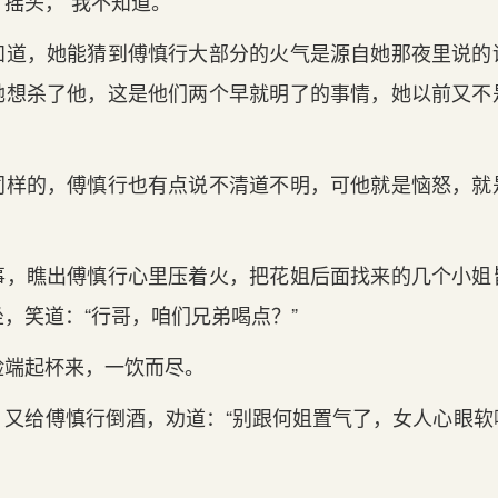
头，“我不知道。”
，她能猜到傅慎行大部分的火气是源自她那夜里说的
她想杀了他，这是他们两个早就明了的事情，她以前又不
的，傅慎行也有点说不清道不明，可他就是恼怒，就
瞧出傅慎行心里压着火，把花姐后面找来的几个小姐
，笑道：“行哥，咱们兄弟喝点？”
端起杯来，一饮而尽。
给傅慎行倒酒，劝道：“别跟何姐置气了，女人心眼软