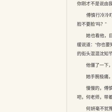
你刚才不是说由
傅慎行冷冷盯着
脸不要脸’吗？”
她也看他，目光
缓说道：“你也
的街头混混沈知节
他僵了一下，手
她手腕极痛，脸
慢慢的，傅慎行
吧，何老师，带
何妍毫不犹豫地