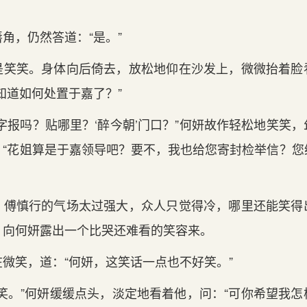
，仍然答道：“是。”
笑。身体向后倚去，放松地仰在沙发上，微微抬着脸
知道如何处置于嘉了？”
报吗？贴哪里？‘醉今朝’门口？”何妍故作轻松地笑笑，
：“花姐算是于嘉领导吧？要不，我也给您寄封检举信？您
慎行的气场太过强大，众人只觉得冷，哪里还能笑得
，向何妍露出一个比哭还难看的笑容来。
笑，道：“何妍，这笑话一点也不好笑。”
。”何妍缓缓点头，淡定地看着他，问：“可你希望我怎