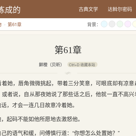
炼成的
古典文学
达斡尔密码
物
第61章
背景：
第61章
鲜橙（贝昕）
Ctrl+D 收藏本站
她，唇角微微挑起，带着三分笑意，可眼底却有凉意
，或者说，自从那夜她说了那些话之后，他就一直不高兴
电话，才会一连几日故意冷着她。
起码不能如他所愿地去激怒他。
的语气和缓，问傅慎行道：“你想怎么处置她？”