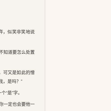
弃，似笑非笑地说
不知道要怎么处置
，可又是如此的憎
我，是吗？”
“是”字。
你一定也会要他一