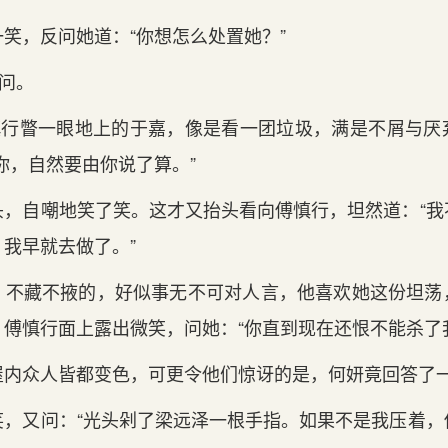
，反问她道：“你想怎么处置她？”
问。
行瞥一眼地上的于嘉，像是看一团垃圾，满是不屑与厌
你，自然要由你说了算。”
自嘲地笑了笑。这才又抬头看向傅慎行，坦然道：“我
我早就去做了。”
藏不掖的，好似事无不可对人言，他喜欢她这份坦荡
傅慎行面上露出微笑，问她：“你直到现在还恨不能杀了
众人皆都变色，可更令他们惊讶的是，何妍竟回答了一个
又问：“光头剁了梁远泽一根手指。如果不是我压着，