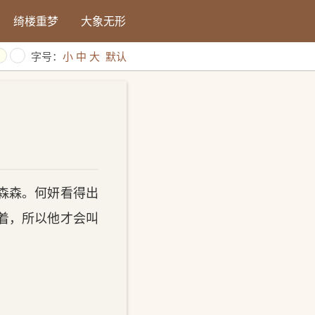
绮楼重梦
大象无形
字号：
小
中
大
默认
森森。何妍看得出
着，所以他才会叫