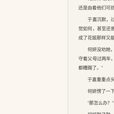
还是由着他们可劲
于嘉沉默，过得
觉如何，甚至还
成了花姐那样又
何妍没劝她，只
守着父母过两年
都糟蹋了。”
于嘉重重点头，
何妍愣了一下，
“那怎么办？”