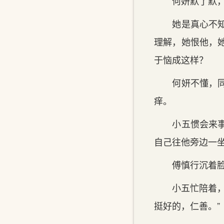
何妍默了默，摇
她是真心不知道
理解，她恨他，
于恼成这样？
何妍不懂，同样
痒。
小五惯会来事，
自己往他旁边一坐
傅慎行沉着脸
小五忙陪着，又
挺好的，仁善。”