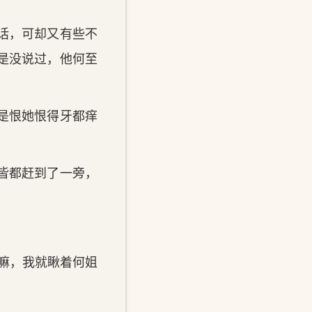
话，可却又有些不
是没说过，他何至
是恨她恨得牙都痒
皆都赶到了一旁，
嘛，我就瞅着何姐