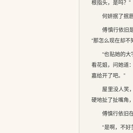
根指头，是吗？”
何妍抿了抿唇角
傅慎行依旧是笑
“那怎么现在却不
“也贴她的大字
看花姐，问她道
嘉给开了吧。”
屋里没人笑，傅
硬地扯了扯嘴角
傅慎行依旧在微
“是啊，不好笑