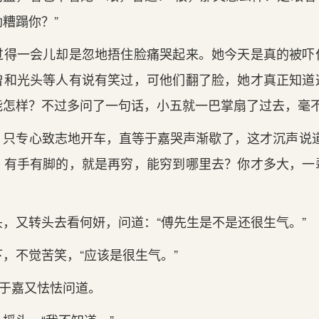
糟蹋你？”
一会儿却是忽地捂住脸痛哭起来。她今天是真的被吓
曾和光头等人有说有笑过，可他们翻了脸，她才真正知道
能怎样？不过多问了一句话，小五就一巴掌扇了过去，毫
专心致志地开车，直等于嘉哭声渐歇了，这才沉声说道
，有手有脚的，就是再穷，能穷到哪里去？你才多大，一
又转头去看何妍，问道：“傅先生是不是还很生气。”
不觉苦笑，“应该是很生气。”
于嘉又怯怯问道。