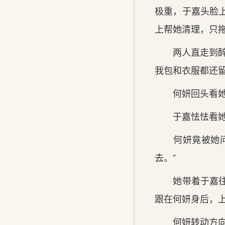
极重，于嘉头脸
上帮她清理，只
两人直走到醉今
我包和衣服都还留
何妍回头看她，
于嘉怯怯看她，
何妍竟被她问住
去。”
她带着于嘉往自
跟在何妍身后，上
何妍转动方向盘