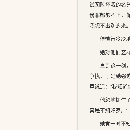
试图败坏我的名
谤罪都够不上，
我想不出别的来。
傅慎行冷冷地看
她对他们这样狠
直到这一刻，何
争执。于是她强
声说道：“我知道
他忽地抓住了她
真是不知好歹。”
她竟一时不知该