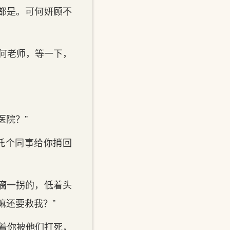
都是。可何妍顾不
何老师，等一下，
院？”
托个同事给你捎回
瘸一拐的，低着头
嘛还要救我？”
着你被他们打死，