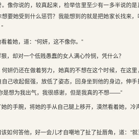
誉。像你说的，较真起来，检举信里至少有一多半说的是
你想要她受到什么惩罚？我能想到的就是把她家长找来，
”
着她，道：“何妍，这不像你。”
，却对一个低贱愚蠢的女人满心怜悯，凭什么？
妍仍还在做着努力，她真的不想在这个时候，在这里
迫自己收起倔强，放低了姿态，回身坐到他的身边，伸手
你是想为我出气，我很感谢，但是我真的不想——”
的手腕，将她的手从自己腿上移开，漠然看着她，冷声
如何答他，好一会儿才自嘲地了扯了扯唇角，道：“就