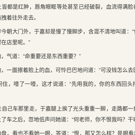
上皆都是红肿，唇角眼眶等处甚至已经破裂，血流得满脸
拖拽着往外走去。
朝大门外，于嘉却是慢了慢脚步，含混不清地叫道：“
在店里呢。”
气道：“命重要还是东西重要？”
一面擦着脸上的血，可怜巴巴地问道：“可没钱怎么去医
，噎了一噎，这才说道：“先用我的，你的东西回头
己车那里走，于嘉腿上挨了光头重重一脚，走路都一
了车之后，忽地低声问她道：“何老师，你不恨我吗？干
，看也不看她一眼，答道：“恨，那又怎么样？是眼看