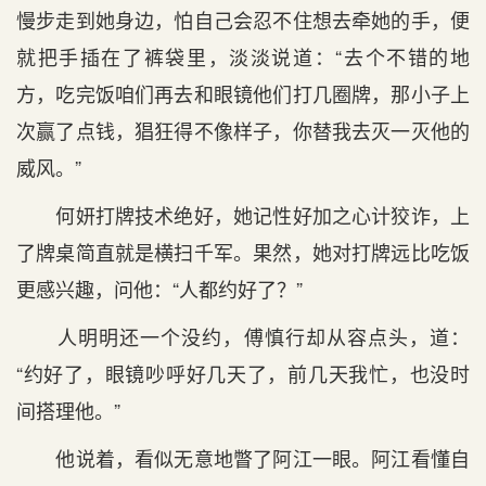
慢步走到她身边，怕自己会忍不住想去牵她的手，便
就把手插在了裤袋里，淡淡说道：“去个不错的地
方，吃完饭咱们再去和眼镜他们打几圈牌，那小子上
次赢了点钱，猖狂得不像样子，你替我去灭一灭他的
威风。”
何妍打牌技术绝好，她记性好加之心计狡诈，上
了牌桌简直就是横扫千军。果然，她对打牌远比吃饭
更感兴趣，问他：“人都约好了？”
人明明还一个没约，傅慎行却从容点头，道：
“约好了，眼镜吵呼好几天了，前几天我忙，也没时
间搭理他。”
他说着，看似无意地瞥了阿江一眼。阿江看懂自