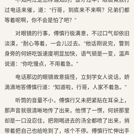
过电话来催，道：“行哥，到底来不来啊？兄弟们都
等着呢啊，你不会是怕了吧？”
对眼镜的行事，傅慎行极满意，不过口气却依旧
淡漠，“耐心等着，一会儿过去。”他话刚说完，瞥到
身旁的何妍吃饭速度明显加快，语气顿是一变，温声
说道：“你吃慢点，不用着急。”
电话那边的眼镜故意搞怪，立刻学女人说话，娇
滴滴地答傅慎行道：“知道啦，行哥，人家不着急。”
听筒的音量不小，傅慎行又未把紧贴在耳朵上，
那声音就很清晰地传了出来，他愣了一愣，何妍那里
却是一口没忍住，把刚喝进去的汤全都喷了出来，捎
带着把自己也给呛到了，咳个不停。傅慎行忙伸出手