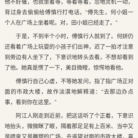
他不好催，也就坐着等，等着等着，忽地灵机一动，
背过身去偷偷给傅慎行打电话，“傅先生，何小姐一
个人在广场上坐着呢。对，田小姐已经走了。”
于是，不到半个小时，傅慎行人就到了。何妍仍
还看着广场上玩耍的小孩子们出神，迟了一拍才注意
到旁边有人坐下了，下意识地转头去看，不想却看到
了他。她真是愣了一下，美目微瞠，惊愕地看他。
傅慎行自己心虚，不等她发问，指了指广场正对
面的市政大楼，故作淡漠地解释道：“去那边办点
事，看到你在这里。”
阿江人刚走到近前，把这话听了个正着，下意识
地抬头，微微眯了眼，隔着那足足有上百米、当中又
是喷泉又是雕塑的广场，去遥望对面的市政大楼，真