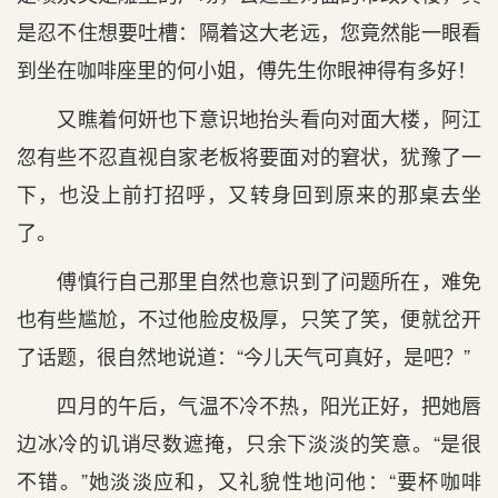
是忍不住想要吐槽：隔着这大老远，您竟然能一眼看
到坐在咖啡座里的何小姐，傅先生你眼神得有多好！
又瞧着何妍也下意识地抬头看向对面大楼，阿江
忽有些不忍直视自家老板将要面对的窘状，犹豫了一
下，也没上前打招呼，又转身回到原来的那桌去坐
了。
傅慎行自己那里自然也意识到了问题所在，难免
也有些尴尬，不过他脸皮极厚，只笑了笑，便就岔开
了话题，很自然地说道：“今儿天气可真好，是吧？”
四月的午后，气温不冷不热，阳光正好，把她唇
边冰冷的讥诮尽数遮掩，只余下淡淡的笑意。“是很
不错。”她淡淡应和，又礼貌性地问他：“要杯咖啡