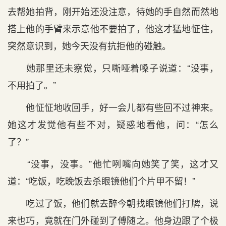
去帮她拍背，刚开始还没注意，待她的手自然而然地
搭上他的手臂来示意他不要拍了，他这才猛地怔住，
突然意识到，她今天没有抗拒他的碰触。
她那里还未察觉，只嘶哑着嗓子说道：“没事，
不用拍了。”
他怔怔地收回手，好一会儿都有些回不过神来。
她这才发觉他有些不对，疑惑地看他，问：“怎么
了？”
“没事，没事。”他忙咧嘴向她笑了笑，这才又
道：“吃饭，吃晚饭去杀眼镜他们个片甲不留！”
吃过了饭，他们就去醉今朝找眼镜他们打牌，说
来也巧，竟就在门外碰到了傅随之。他身边跟了个极