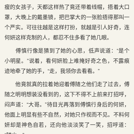
瘦的女孩子，天都这样热了竟还带着线帽，捂着大口
罩，大晚上的戴墨镜，把巴掌大的一张脸捂得那叫一
个严实。可往往越是这样打扮，就越是引人好奇，连
何妍这样克制的人，都忍不住多看了她几眼。
傅慎行像是猜到了她的心思，低声说道：“是个
小明星。”说着，看何妍脸上难掩好奇之色，不露痕
迹地牵了她的手，“走，我领你去看看。”
他竟就真的拉着她迎着傅随之他们走了过去，傅
随之明明想装没看到的，这下不得不上前来打招呼，
闷声道：“大哥。”待目光再落到傅慎行身后的何妍，
他面上明显有些不自然，对她只作视而不见。不料何
妍却是神色自若，还向他淡淡笑了一笑，招呼道：