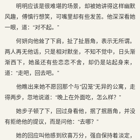
明明应该是很难堪的场景，却被她讲得这样幽默
风趣，傅慎行想笑，可嘴里却有些发苦。他深深看她
一眼，道：“对不起。”
何妍向他耸了下肩，扯了扯唇角，表示无所谓。
两人再无他话，只是相对默坐，不知不觉中，日头渐
渐西下，她虽还有些恋恋不舍，却仍是站起身来，
道：“走吧，回去吧。”
他瞧出来她不愿回那个与“囚笼”无异的公寓，走
得两步，忽地说道：“晚上在外面吃，怎么样？”
她步子顿了下，回过身看他，抿了抿唇角，并没
有拒绝他的提议，而是问他：“去哪？”
她的回应叫他感到欣喜万分，强自保持着淡定，