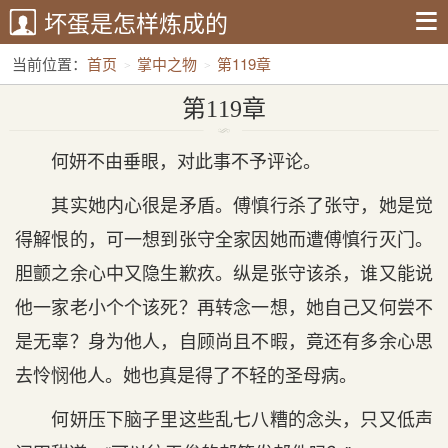
坏蛋是怎样炼成的
当前位置：
首页
掌中之物
第119章
第119章
何妍不由垂眼，对此事不予评论。
其实她内心很是矛盾。傅慎行杀了张守，她是觉
得解恨的，可一想到张守全家因她而遭傅慎行灭门。
胆颤之余心中又隐生歉疚。纵是张守该杀，谁又能说
他一家老小个个该死？再转念一想，她自己又何尝不
是无辜？身为他人，自顾尚且不暇，竟还有多余心思
去怜悯他人。她也真是得了不轻的圣母病。
何妍压下脑子里这些乱七八糟的念头，只又低声