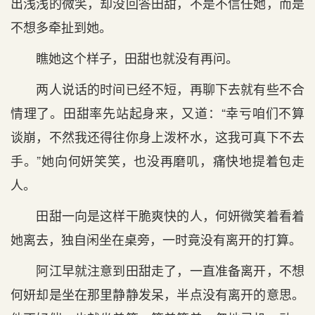
出浅浅的微笑，却没回答田甜，不是不信任她，而是
不想多牵扯到她。
瞧她这个样子，田甜也就没有再问。
两人说话的时间已经不短，再聊下去就有些不合
情理了。田甜率先站起身来，又道：“幸亏咱们不算
谈崩，不然我还得往你身上泼杯水，这我可真下不去
手。”她向何妍笑笑，也没再磨叽，痛快地提着包走
人。
田甜一向是这样干脆爽快的人，何妍微笑着看着
她离去，独自闲坐在桌旁，一时竟没有离开的打算。
阿江早就注意到田甜走了，一直准备离开，不想
何妍却是坐在那里静静发呆，半点没有离开的意思。