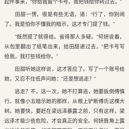
起件事来，“你给我留个卡号。我把钱给你转过去。”
田甜一愣，很是有些无语，道：“行了，你别闹
了。我是怕你不懂我的暗示，这才专门提了钱。”
“既然提了就得给。省得那人多疑。”何妍说着，
从包里翻出了纸笔出来，给田甜递过去，“把卡号写
给我，我打些钱给你。”
田甜听她这样说，这才答应了。写了一个账号给
她，又忍不住低声问她：“还是想逃走？”
逃走？不，这一次，她不打算逃，她要扳倒傅慎
行。就像小五暗示她的那样，从根上铲断傅氏这棵大
树。她要快，要赶在梁远泽暴露之前，只有这样，梁
远泽才能少些危险，才会真正的安全。何妍唇角上露