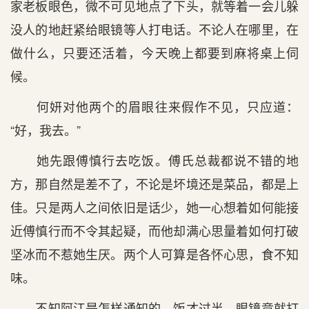
家老板眼色，微不可见地点了下头，就等着一会儿躲
没人的地赶紧给眼镜等人打电话。不论人在哪里，在
做什么，只要还活着，今天晚上都要到麻将桌上伺
候。
何妍对他两个的眉眼往来假作不见，只应道：
“好，我去。”
她先跟傅慎行去吃饭。傅氏总裁都说不错的地
方，那自然是差不了，不论是坏境还是菜品，都是上
佳。只是两人之间依旧是话少，她一心想着如何能接
近傅慎行而不令其起疑，而他却满心思量着如何打破
坚冰而不惹她生厌。两个人可算是各怀心思，食不知
味。
不知阿江是怎样通知的，饭才过半，眼镜竟就打